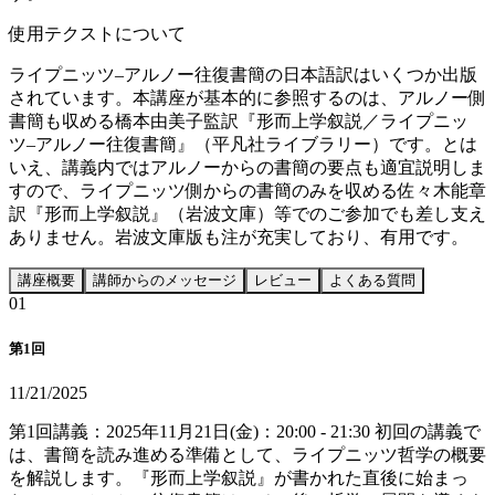
使用テクストについて
ライプニッツ–アルノー往復書簡の日本語訳はいくつか出版
されています。本講座が基本的に参照するのは、アルノー側
書簡も収める橋本由美子監訳『形而上学叙説／ライプニッ
ツ–アルノー往復書簡』（平凡社ライブラリー）です。とは
いえ、講義内ではアルノーからの書簡の要点も適宜説明しま
すので、ライプニッツ側からの書簡のみを収める佐々木能章
訳『形而上学叙説』（岩波文庫）等でのご参加でも差し支え
ありません。岩波文庫版も注が充実しており、有用です。
講座概要
講師からのメッセージ
レビュー
よくある質問
0
1
第1回
11/21/2025
第1回講義：2025年11月21日(金)：20:00 - 21:30 初回の講義で
は、書簡を読み進める準備として、ライプニッツ哲学の概要
を解説します。『形而上学叙説』が書かれた直後に始まっ