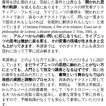
書簡を読む面白さは、完結した著作とは異なる「
開かれた思
考の軌跡
」を追える点にあります。フランスの研究者クリス
ティアン・フレモンは、ライプニッツの書簡を「開かれたテ
クストであり、辿るべきテクストであって、問いは一度きり
で提出されもしなければ、全面的に解決されもしない」と述
べています（Christian Frémont,
L’être et la relation: Essai sur la
philosophie de Leibniz
, Librairie philosophique J. Vrin, 1981, p.
19）。
アルノーからの鋭い問いに応じるうちに、ライプニッ
ツの思考は微妙に姿を変え、その変遷の現場が生き生きと立
ち上がってきます
。本講座では、そのダイナミズムを原文の
流れに沿って丁寧に読み解きます。
本講座は、どのような方でも楽しんでいただけるように設計
しています。
まだライプニッツの思想に触れたことがない方
にとっても、入門として役立つ講座となるはずです
。既に他
の著作をお読みの方にとっても、
書簡という舞台ならではの
発想の展開と調整のプロセス
を、具体的なテクストに即して
味わっていただけると思います。初回は、『形而上学叙説』
からアルノーとの往復書簡、そして『モナドロジー』へと至
る大づかみの見取り図を提示し、必要な背景を丁寧に共有し
ますので、予備知識がなくても安心して参加していただけま
す。