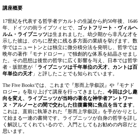
講座概要
17世紀を代表する哲学者デカルトの生誕から約50年後、1646
年、ドイツの街ライプツィヒで、
ゴットフリート・ヴィルヘ
ルム・ライプニッツ
は生まれました。幼少期から非凡な才を
示した彼は、のちに歴史に残る多方面の業績を挙げます。数
学ではニュートンとは独立に微分積分法を発明し、哲学では
晩年の著作『モナドロジー』で独創的な体系を結晶させまし
た。その思想は後世の哲学に広く影響を与え、日本では哲学
者・坂部恵が「
ライプニッツは千年単位の天才、カントは百
年単位の天才
」と評したことでも知られています。
The Five Booksでは、これまで『形而上学叙説』や『モナド
ロジー』を取り上げて講座を行ってきました。
今回は少し趣
向を変え、ライプニッツが当時の著名な神学者アントワー
ヌ・アルノーとの間で交わした往復書簡に焦点を当てます
。
これは、直前に執筆された『形而上学叙説』を手がかりとし
て始まる一連の書簡です。ライプニッツが自身の哲学を詳し
く解説してくれているので、入門としてもお勧めの内容だと
思います。