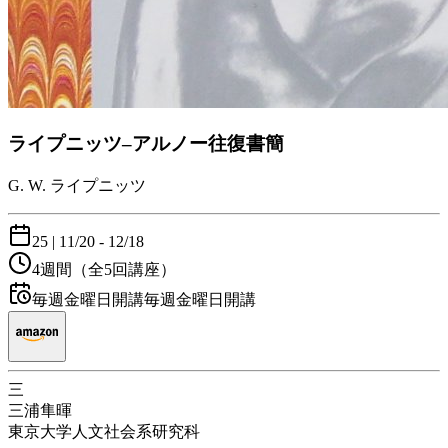
ライプニッツ–アルノー往復書簡
G. W. ライプニッツ
25
|
11/20
- 12/18
4週間
（全5回講座）
毎週金曜日開講
毎週金曜日開講
三
三浦隼暉
東京大学人文社会系研究科