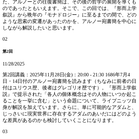
た、アルノーとの往復書簡は、その後の哲学の展開を導くも
のであったともいえます。そこで、この回では、『形而上学
叙説』から晩年の『モナドロジー』に至るまでの間で、どの
ような思索の変遷があったのかを、アルノー宛書簡を中心に
しながら解説したいと思います。
0
2
第2回
11/28/2025
第2回講義：2025年11月28日(金)：20:00 - 21:30 1686年7月4
日・14日付のアルノー宛書簡を読みます（ちなみに前者の日
付はユリウス歴、後者はグレゴリオ歴です）。『形而上学叙
説』で提示された「各人の個体概念はその人物にいつか起こ
ることを一挙に含む」という命題について、ライプニッツ自
身が解説を加えています。さらに、単に可能的なアダムと、
じっさいに現実世界に存在するアダムのあいだにはどのよう
な差異があるのかも検討していくことになります。
0
3