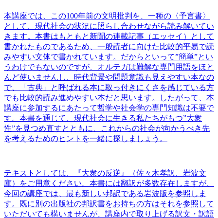
本講座では、この100年前の文明批判を、一種の〈予言書〉
として、現代社会の状況に照らし合わせながら読み解いてい
きます。本書は
もともと新聞の連載記事（エッセイ）として
書かれたものであるため、一般読者に向けた比較的平易で読
みやすい文体で書かれています。だからといって”簡単”とい
うわけでもないのですが、オルテガは難解な専門用語をほと
んど使いませんし、時代背景や問題意識も見えやすい本なの
で、「古典」と呼ばれる本に取っ付きにくさを感じている方
でも比較的読み進めやすい本だと思います。したがって、本
講座に参加するにあたって
哲学や社会学の専門知識は不要で
す。本書を通じて、現代社会に生きる私たちがもつ”大衆
性”を見つめ直すとともに、これからの社会が向かうべき先
を考えるためのヒントを一緒に探しましょう。
テキストとしては、『大衆の反逆』（佐々木孝訳、岩波文
庫）をご用意ください。本書には翻訳が多数存在しますが、
今回の講座では、最も新しい邦訳である岩波版を参照しま
す。既に別の出版社の邦訳書をお持ちの方はそれを参照して
いただいても構いませんが、講座内で取り上げる訳文・訳語