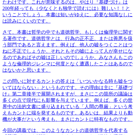
たわけです。これが意味するのは、やはり『基礎づけ』は
200年経っても（少なくとも独学で読むには）難しい！！と
いうことでしょう。本書は短いがゆえに、必要な知識なしに
は読みにくいのです。
さて、本書は哲学の中でも道徳哲学、もしくは倫理学に関す
る著作です。道徳哲学とは、行為の正不正、または善悪を扱
う部門であると言えます。例えば、他人の嘘をつくことはつ
ねに不正でしょうか、それともその嘘によって人が幸せにな
るのであればその嘘は正しいのでしょうか。みなさんもこの
ような倫理的ジレンマに何度となく遭遇したことはあるので
はないかと思います。
この問いに対するカントの答えは「いついかなる時も嘘をつ
いてはならない」というものです。その理由は主に『基礎づ
け』第二章後半で展開されますが、まさにこの箇所の議論は
多くの点で現代にも影響を与えています。例えば、多くの世
界中の法的文書に盛り込まれている「人間の尊厳」という考
えもカントに端を発するものです。あるいは、結果よりも動
機が大事だという考えも、まさにカントに特有なものです。
今回の講義では、このようなカントの道徳哲学を代表する