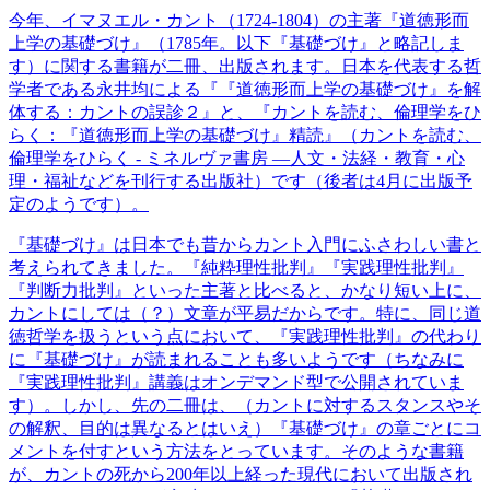
今年、イマヌエル・カント（1724-1804）の主著『道徳形而
上学の基礎づけ』（1785年。以下『基礎づけ』と略記しま
す）に関する書籍が二冊、出版されます。日本を代表する哲
学者である永井均による『『道徳形而上学の基礎づけ』を解
体する：カントの誤診２』と、『カントを読む、倫理学をひ
らく：『道徳形而上学の基礎づけ』精読』（カントを読む、
倫理学をひらく - ミネルヴァ書房 ―人文・法経・教育・心
理・福祉などを刊行する出版社）です（後者は4月に出版予
定のようです）。
『基礎づけ』は日本でも昔からカント入門にふさわしい書と
考えられてきました。『純粋理性批判』『実践理性批判』
『判断力批判』といった主著と比べると、かなり短い上に、
カントにしては（？）文章が平易だからです。特に、同じ道
徳哲学を扱うという点において、『実践理性批判』の代わり
に『基礎づけ』が読まれることも多いようです（ちなみに
『実践理性批判』講義はオンデマンド型で公開されていま
す）。しかし、先の二冊は、（カントに対するスタンスやそ
の解釈、目的は異なるとはいえ）『基礎づけ』の章ごとにコ
メントを付すという方法をとっています。そのような書籍
が、カントの死から200年以上経った現代において出版され