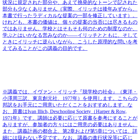
状況に規定された部分や、あえて挑発的なトーンで記された
部分も少なくありません（実際、イリッチは後年みずから、
本書で行ったラディカルな提案の一部を修正しています）。
けれども、本書の価値は、個々の提案の当否には尽きるもの
ではありません。
学校とはそもそも何のための制度なのか、
学ぶとはいかなる営みなのか――イリッチとともに、そして
ときにイリッチに逆らいながら、こうした原理的な問いを考
えてみることがこの講義の目的です。
※講義では、イヴァン・イリッチ『脱学校の社会』（東洋・
小澤周三訳、東京創元社、1977年）を使用します。こちらの
邦訳をお手元にご用意いただくことをおすすめします。な
お、原書はIvan Illich, Deschooling Society（Harper & Row,
1971年）です。講師は必要に応じて原書を参考にすることが
ありますが、参加者の方々にはご用意の必要はありません。
また、講義計画の都合上、第2章および第5章については、詳
細には扱わない予定です。なお、講義の進行状況等に応じ