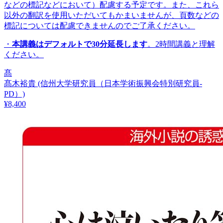
などの標記などにおいて）配慮する予定です。また、これら
以外の翻訳を使用いただいてもかまいませんが、頁数などの
標記については配慮できませんのでご了承ください。
・
本講義はデフォルトで30分延長します
。2時間講義と理解
ください。
髙
髙木裕貴
(信州大学研究員（日本学術振興会特別研究員-
PD）)
¥
8,400