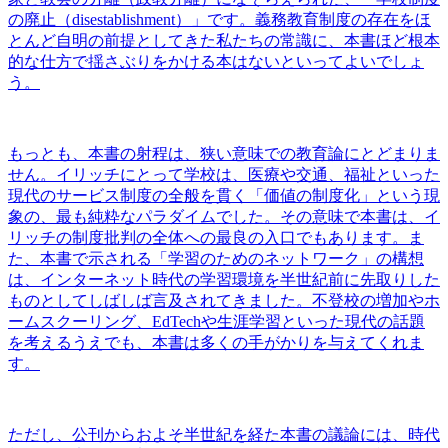
の廃止（disestablishment）」です。義務教育制度の存在をほ
とんど自明の前提としてきた私たちの常識に、本書ほど根本
的な仕方で揺さぶりをかける本はないといってよいでしょ
う。
もっとも、本書の射程は、狭い意味での教育論にとどまりま
せん。イリッチにとって学校は、医療や交通、福祉といった
現代のサービス制度の全般を貫く「価値の制度化」という現
象の、最も純粋なパラダイムでした。その意味で本書は、イ
リッチの制度批判の全体への最良の入口でもあります。ま
た、本書で示される「学習のためのネットワーク」の構想
は、インターネット時代の学習環境を半世紀前に先取りした
ものとしてしばしば言及されてきました。不登校の増加やホ
ームスクーリング、EdTechや生涯学習といった現代の話題
を考えるうえでも、本書は多くの手がかりを与えてくれま
す。
ただし、公刊からおよそ半世紀を経た本書の議論には、時代