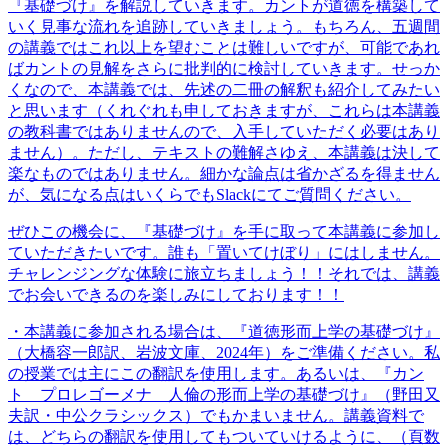
『基礎づけ』を解説していきます。カントが道徳を構築して
いく見事な流れを追跡していきましょう。もちろん、五週間
の講義ではこれ以上を望むことは難しいですが、可能であれ
ばカントの見解をさらに批判的に検討していきます。せっか
くなので、本講義では、先述の二冊の解釈も紹介してみたい
と思います（くれぐれも申しておきますが、これらは本講義
の教科書ではありませんので、入手していただく必要はあり
ません）。ただし、テキストの難解さゆえ、本講義は決して
楽なものではありません。細かな論点は省かざるを得ません
が、気になる点はいくらでもSlackにてご質問ください。
ぜひこの機会に、『基礎づけ』を手に取って本講義に参加し
ていただきたいです。誰も「置いてけぼり」にはしません。
チャレンジングな体験に旅立ちましょう！！それでは、講義
でお会いできるのを楽しみにしております！！
・本講義に参加される場合は、『道徳形而上学の基礎づけ』
（大橋容一郎訳、岩波文庫、2024年）をご準備ください。私
の授業では主にこの翻訳を使用します。あるいは、『カン
ト プロレゴーメナ 人倫の形而上学の基礎づけ』（野田又
夫訳・中公クラシックス）でもかまいません。講義資料で
は、どちらの翻訳を使用してもついていけるように、（頁数