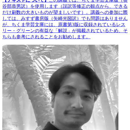
【テキストについて】
この講義では、ちくま学芸文庫版（長
谷部恭男訳）を使用します（誤訳等修正の観点から、できる
だけ刷数の大きいものが望ましいです）。講義への参加に際
しては、みすず書房版（矢崎光圀訳）でも問題はありません
が、ちくま学芸文庫には、原書第3版に収録されているレス
リー・グリーンの有益な「解説」が掲載されているため、そ
ちらも参考にされることをお勧めします。