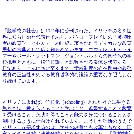
『脱学校の社会』は1971年に公刊された、イリッチの名を世
界に知らしめた代表作であり、パウロ・フレイレの『被抑圧
者の教育学』と並んで、20世紀に著されたラディカルな教育
思想の古典として広く知られています。エヴェレット・ライ
マーやポール・グッドマン、ジョン・ホルトらの同時代の学
校批判とともに「脱学校論」と総称される潮流を代表する一
冊であり、こんにちに至るまで、学校制度の存在理由や義務
教育の正当性をめぐる教育哲学的な議論の重要な参照点とな
り続けています。
イリッチによれば、学校化（schooling）された社会に生きる
私たちは、教えられることと学ぶこと、進級することと教育
を受けること、免状を得ることと能力を身につけることとを
混同するように仕向けられています。こうした診断のうえで
イリッチが要求するのは、学校の改善でも改革でもなく、国
家と教会の分離（政教分離）になぞらえられた、「学校制度