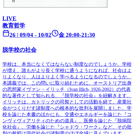
LIVE
教育哲学
26
|
09/04
- 10/02
金
20:00-21:30
脱学校の社会
学校は、本当になくてはならない制度なのでしょうか。学校
が増え、誰もがより長く学校に通うようになれば、社会はよ
りよくなり、人はよりよく学べるようになるのでしょうか。
本講義では、この問いに取り組むために、オーストリア出身
の思想家イヴァン・イリッチ（Ivan Illich, 1926-2002）の代表
的な著作として知られる、『脱学校の社会』を紐解きます。
イリッチは、カトリックの司祭としての活動を経て、産業社
会がつくりだす諸制度への根本的な批判を展開しました。学
校を論じた本書のほかにも、交通やエネルギーを論じた『コ
ンヴィヴィアリティのための道具』、医療を論じた『脱病院
化社会』、労働を論じた『シャドウ・ワーク』など、その批
判の射程は現代社会の諸制度のほぼ全域に及んでいます。