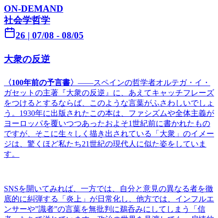
ON-DEMAND
社会学
哲学
26
|
07/08
- 08/05
大衆の反逆
〈100年前の予言書〉
――スペインの哲学者オルテガ・イ・
ガセットの主著『大衆の反逆』に、あえてキャッチフレーズ
をつけるとするならば、このような言葉がふさわしいでしょ
う。1930年に出版されたこの本は、ファシズムや全体主義が
ヨーロッパを覆いつつあったおよそ1世紀前に書かれたもの
ですが、そこに生々しく描き出されている「大衆」のイメー
ジは、驚くほど私たち21世紀の現代人に似た姿をしていま
す。
SNSを開いてみれば、一方では、自分と意見の異なる者を徹
底的に糾弾する「炎上」が日常化し、他方では、インフルエ
ンサーや”識者”の言葉を無批判に鵜呑みにしてしまう「信