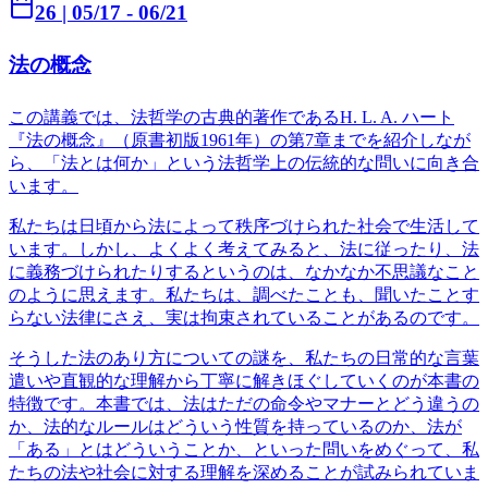
26
|
05/17
- 06/21
法の概念
この講義では、法哲学の古典的著作であるH. L. A. ハート
『法の概念』（原書初版1961年）の第7章までを紹介しなが
ら、「法とは何か」という法哲学上の伝統的な問いに向き合
います。
私たちは日頃から法によって秩序づけられた社会で生活して
います。しかし、よくよく考えてみると、法に従ったり、法
に義務づけられたりするというのは、なかなか不思議なこと
のように思えます。私たちは、調べたことも、聞いたことす
らない法律にさえ、実は拘束されていることがあるのです。
そうした法のあり方についての謎を、私たちの日常的な言葉
遣いや直観的な理解から丁寧に解きほぐしていくのが本書の
特徴です。本書では、法はただの命令やマナーとどう違うの
か、法的なルールはどういう性質を持っているのか、法が
「ある」とはどういうことか、といった問いをめぐって、私
たちの法や社会に対する理解を深めることが試みられていま