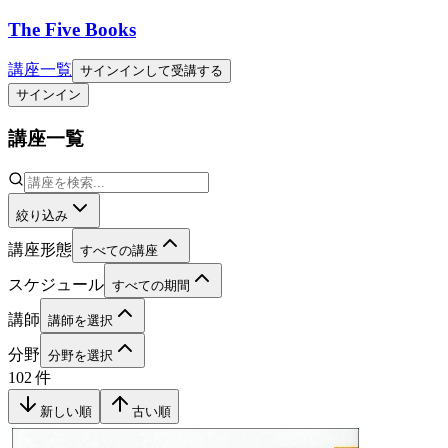
The Five Books
講座一覧
サインインして受講する
サインイン
講座一覧
絞り込み
講座形態
すべての講座
スケジュール
すべての期間
講師
講師を選択
分野
分野を選択
102
件
新しい順
古い順