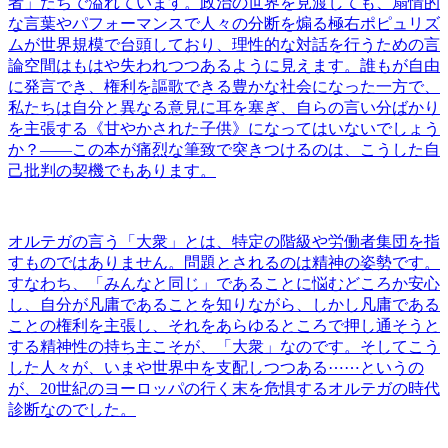
者」たちで溢れています。政治の世界を見渡しても、扇情的
な言葉やパフォーマンスで人々の分断を煽る極右ポピュリズ
ムが世界規模で台頭しており、理性的な対話を行うための言
論空間はもはや失われつつあるように見えます。誰もが自由
に発言でき、権利を謳歌できる豊かな社会になった一方で、
私たちは自分と異なる意見に耳を塞ぎ、自らの言い分ばかり
を主張する《甘やかされた子供》になってはいないでしょう
か？――この本が痛烈な筆致で突きつけるのは、こうした自
己批判の契機でもあります。
オルテガの言う「大衆」とは、特定の階級や労働者集団を指
すものではありません。問題とされるのは精神の姿勢です。
すなわち、「みんなと同じ」であることに悩むどころか安心
し、自分が凡庸であることを知りながら、しかし凡庸である
ことの権利を主張し、それをあらゆるところで押し通そうと
する精神性の持ち主こそが、「大衆」なのです。そしてこう
した人々が、いまや世界中を支配しつつある⋯⋯というの
が、20世紀のヨーロッパの行く末を危惧するオルテガの時代
診断なのでした。