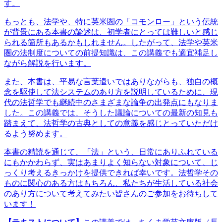
す。
もっとも、法学や、特に英米圏の「コモンロー」という伝統
が背景にある本書の論述は、初学者にとっては難しいと感じ
られる箇所もあるかもしれません。したがって、法学や英米
圏の法制度についての前提知識は、この講義でも適宜補足し
ながら解説を行います。
また、本書は、平易な言葉遣いではありながらも、独自の概
念を駆使して法システムのあり方を説明しているために、現
代の法哲学でも継続中のさまざまな論争の出発点にもなりま
した。この講義では、そうした議論についての最新の知見も
踏まえて、法哲学の古典としての意義を感じとっていただけ
るよう努めます。
本書の精読を通じて、「法」という、日常にありふれている
にもかかわらず、実はあまりよく知らない対象について、じ
っくり考えるきっかけを提供できれば幸いです。法哲学その
ものに関心のある方はもちろん、私たちが生活している社会
のあり方について考えてみたい皆さんのご参加をお待ちして
います！