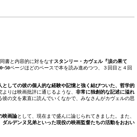
は同書と内容的に対をなす
スタンリー・カヴェル『涙の果て
0~50
ページほどのペースで本を読み進めつつ、３回目と４回
人としての彼の個人的な経験や記憶と強く結びついた、哲学的
究よりは映画批評に通じるような、
非常に独創的な記述に溢れ
る彼の文を素直に読んでいくなかで、みなさんがカヴェルの思
の映画論
として、現在まで盛んに論じられてきました。また、
、ダルデンヌ兄弟といった現役の映画監督たちの活動をおおい