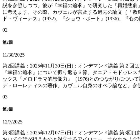
説を参照しつつ、彼が『幸福の追求』で研究した「再婚悲劇
に考えます。その際、カヴェルが言及する過去の論文（「数奇と報告( 
ド・ヴィーナス』(1932)、『ショウ・ボート』(1936)、『心
0
2
第2回
11/30/2025
第2回講義：2025年11月30日(日)：オンデマンド講義
『幸福の追求』について振り返る３節、タニア・モドゥレス
ックス『メロドラマ的想像力』（1976)とのつながりにつ
デ・ローレティスの著作、カヴェル自身のオペラ論など、参
0
3
第3回
12/7/2025
第3回講義：2025年12月07日(日)：オンデマンド講義 第
おいて会話が担うものと対立するアイロニー、すなわち「会