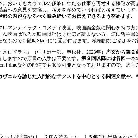
本においてもカヴェルの多岐にわたる仕事を再考する機運が高
議論への意見を交換し、考えを深めていければと考えています
半部の内容をなるべく噛み砕いてお伝えできるよう努めます。
やロマンティック・コメディ映画、映画論全般に関心を持つ方
だん映画は観るが映画批評はそれほど読まない方、逆に哲学書
なものでも随時Slackにて受け付けます。積極的なご参加を
メロドラマ』（中川雄一訳、春秋社、2023年）
序文から第２
介しますので原書の入手は不要です。
第３回以降には各回一本
zon Primeなどの配信でも閲覧可能となっておりますので、適
カヴェルを論じた入門的なテクストを中心とする関連文献や、
 初回は序文および序論の１、２節を読みます。１５年前に出版さ