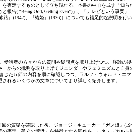
」を否定するものとして立ち現れる、本書の中心を成す「知ら
"Being Odd, Getting Even")」、「テレビと
の旅路』(1942)、『椿姫』(1936)）についても補足的な説明を行
 第２回は、受講者の方々からの質問や疑問点を取り上げつつ、序
キーからの批判を取り上げてジェンダーやフェミニズムと自身
いて論じた５節の内容を順に確認しつつ、ラルフ・ウォルド・エ
照されるいくつかの文章についてより詳しく紹介します。
3回は前回の質疑を確認した後、ジョージ・キューカー『ガス燈』(
話の否定、孤立の認識」を特徴とする同作を、ルネ・デカルト