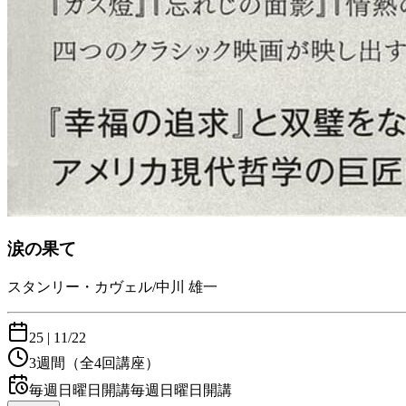
涙の果て
スタンリー・カヴェル/中川 雄一
25
|
11/22
3週間
（全4回講座）
毎週日曜日開講
毎週日曜日開講