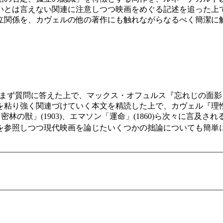
いとは言えない関連に注意しつつ映画をめぐる記述を追った上
対立関係を、カヴェルの他の著作にも触れながらなるべく簡潔に
第４回はまず質問に答えた上で、マックス・オフュルス『忘れじの面影
り強く関連づけていく本文を精読した上で、カヴェル『理性の呼
「密林の獣」(1903)、エマソン「運命」(1860)ら次々に言
を参照しつつ現代映画を論じたいくつかの拙論についても簡単