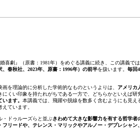
の再婚喜劇』（原書：1981年）をめぐる講義に続き、この講義で
春秋社、2023年、原書：1996年）の前半
を扱います。
毎回4
映画を理論的に分析した学術的なものというよりは、
アメリカ
きにくい印象を持たれがちである一方で、どちらかといえば研
ています。
本講義では、飛躍や脱線を数多く含むようにも見え
考えています。
ル・ドゥルーズらと並ぶ
きわめて大きな影響力を有する哲学者
・フリードや、テレンス・マリックやアルノー・デプレシャン