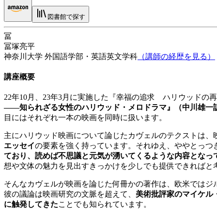
図書館で探す
冨
冨塚亮平
神奈川大学
外国語学部・英語英文学科
（講師の経歴を見る）
講座概要
22年10月、23年3月に実施した『幸福の追求 ハリウッド
——知られざる女性のハリウッド・メロドラマ』（中川雄一訳、
目にはそれぞれ一本の映画を同時に扱います。
主にハリウッド映画について論じたカヴェルのテクストは、
エッセイ
の要素を強く持っています。それゆえ、ややとっつ
ており、読めば不思議と元気が湧いてくるような内容となっ
想や文体の魅力を見出すきっかけを少しでも提供できればと
そんなカヴェルが映画を論じた何冊かの著作は、欧米ではジ
彼の議論は映画研究の文脈を超えて、
美術批評家のマイケル
に触発してきた
ことでも知られています。