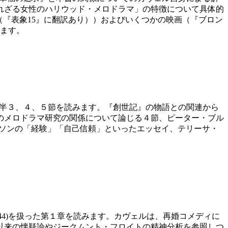
れざる女性のハリウッド・メロドラマ」の特徴について具体的
いう事実」（『表象15』に翻訳あり））およびいくつかの映画（『ブロン
います。
論の後半３、４、５節を読みます。『創世記』の物語との関連から
のメロドラマ研究の関係について論じる４節、ピーター・ブル
マソンの「経験」「自己信頼」といったエッセイ、テリーサ・
1944)を扱った第１章を読みます。カヴェルは、再婚コメディに
以来の懐疑論やジークムント・フロイトの精神分析を参照しつ