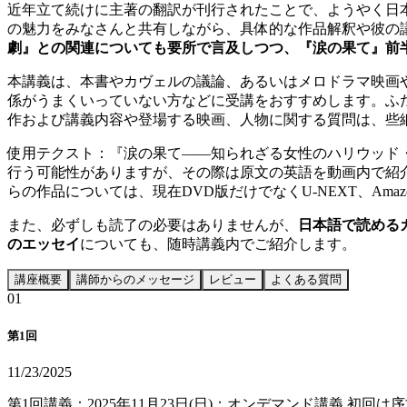
近年立て続けに主著の翻訳が刊行されたことで、ようやく日
の魅力をみなさんと共有しながら、具体的な作品解釈や彼の
劇』との関連についても要所で言及しつつ、『涙の果て』前
本講義は、本書やカヴェルの議論、あるいはメロドラマ映画
係がうまくいっていない方などに受講をおすすめします。ふ
作および講義内容や登場する映画、人物に関する質問は、些細
使用テクスト：『涙の果て——知られざる女性のハリウッド・
行う可能性がありますが、その際は原文の英語を動画内で紹
らの作品については、現在DVD版だけでなくU-NEXT、Ama
また、必ずしも読了の必要はありませんが、
日本語で読める
のエッセイ
についても、随時講義内でご紹介します。
講座概要
講師からのメッセージ
レビュー
よくある質問
0
1
第1回
11/23/2025
第1回講義：2025年11月23日(日)：オンデマンド講義