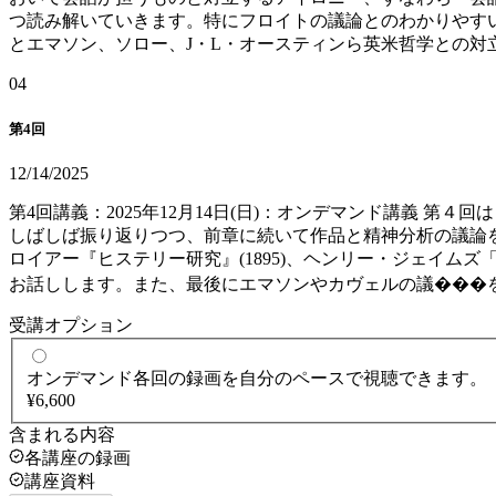
つ読み解いていきます。特にフロイトの議論とのわかりやす
とエマソン、ソロー、J・L・オースティンら英米哲学との
0
4
第4回
12/14/2025
第4回講義：2025年12月14日(日)：オンデマンド講義 
しばしば振り返りつつ、前章に続いて作品と精神分析の議論を粘
ロイアー『ヒステリー研究』(1895)、ヘンリー・ジェイムズ
お話しします。また、最後にエマソンやカヴェルの議���
受講オプション
オンデマンド
各回の録画を自分のペースで視聴できます。
¥6,600
含まれる内容
各講座の録画
講座資料