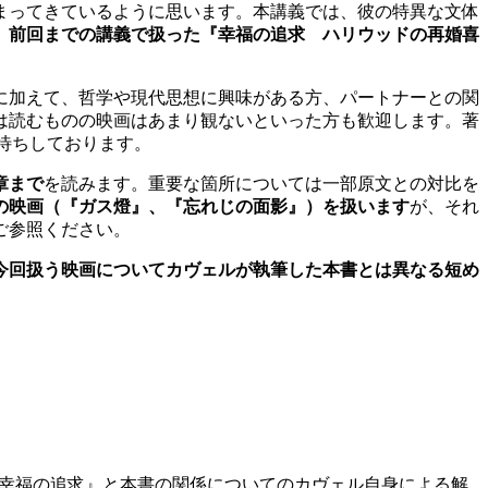
まってきているように思います。本講義では、彼の特異な文体
。
前回までの講義で扱った『幸福の追求 ハリウッドの再婚喜
に加えて、哲学や現代思想に興味がある方、パートナーとの関
は読むものの映画はあまり観ないといった方も歓迎します。著
お待ちしております。
章まで
を読みます。重要な箇所については一部原文との対比を
の映画（『ガス燈』、『忘れじの面影』）を扱います
が、それ
宜ご参照ください。
今回扱う映画についてカヴェルが執筆した本書とは異なる短め
れた『幸福の追求』と本書の関係についてのカヴェル自身による解