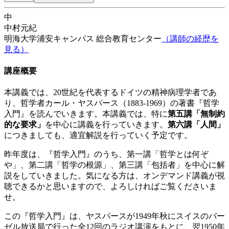
中
中村元紀
明海大学浦安キャンパス
総合教育センター
（講師の経歴を
見る）
講座概要
本講義では、20世紀を代表するドイツの精神病理学者であ
り、哲学者カール・ヤスパース（1883-1969）の著書『哲学
入門』を読んでいきます。本講義では、特に
第五講「無制約
的な要求」
を中心に講義を行っていきます。
第六講「人間」
につきましても、適宜解説を行っていく予定です。
昨年度は、『哲学入門』のうち、第一講「哲学とは何ぞ
や」、第二講「哲学の根源」、第三講「包括者」を中心に解
説をしていきました。気になる方は、オンデマンド講義が視
聴できるかと思いますので、よろしければご覧くださいま
せ。
この『哲学入門』は、ヤスパースが1949年秋にスイスのバー
ゼル放送局で行った全12回のラジオ講演をもとに、翌1950年