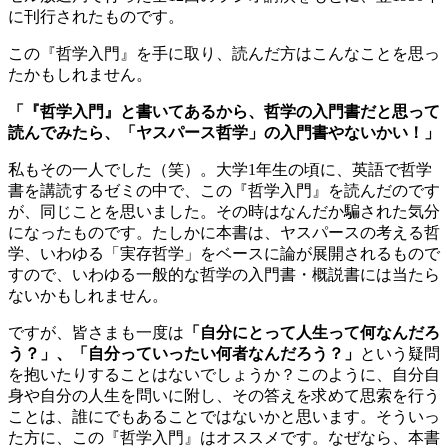
に刊行されたものです。
この『哲学入門』を手に取り、読んだ方はこんなことを思っ
たかもしれません。
「『哲学入門』と書いてあるから、哲学の入門書だと思って
読んでみたら、「ヤスパース哲学」の入門書やないかい！」
私もその一人でした（笑）。大学1年生の頃に、英語で哲学
書を講読するゼミの中で、この『哲学入門』を読んだのです
が、同じことを思いました。その時はなんだか騙された気分
になったものです。たしかに本書は、ヤスパースの考える哲
学、いわゆる「実存哲学」をベースに論が展開されるもので
すので、いわゆる一般的な哲学の入門書・概説書には当たら
ないかもしれません。
ですが、皆さまも一度は
「自分にとって人生って何なんだろ
う？」、「自分っていったい何者なんだろう？」
という疑問
を抱いたりすることはないでしょうか？このように、自分自
身や自分の人生を問いに附し、その答えを求めて思索を行う
ことは、誰にでもあることではないかと思います。そういっ
た方に、この『哲学入門』はオススメです。なぜなら、本書