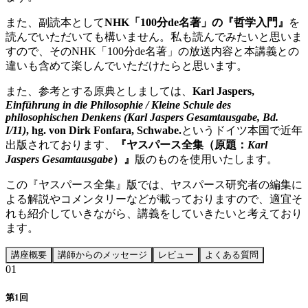
また、副読本として
NHK「100分de名著」の『哲学入門』
を
読んでいただいても構いません。私も読んでみたいと思いま
すので、そのNHK「100分de名著」の放送内容と本講義との
違いも含めて楽しんでいただけたらと思います。
また、参考とする原典としましては、
Karl Jaspers,
Einführung in die Philosophie / Kleine Schule des
philosophischen Denkens (Karl Jaspers Gesamtausgabe, Bd.
I/11)
, hg. von Dirk Fonfara, Schwabe.
というドイツ本国で近年
出版されております、
『ヤスパース全集（原題：
Karl
Jaspers Gesamtausgabe
）』
版のものを使用いたします。
この『ヤスパース全集』版では、ヤスパース研究者の編集に
よる解説やコメンタリーなどが載っておりますので、適宜そ
れも紹介していきながら、講義をしていきたいと考えており
ます。
講座概要
講師からのメッセージ
レビュー
よくある質問
0
1
第1回