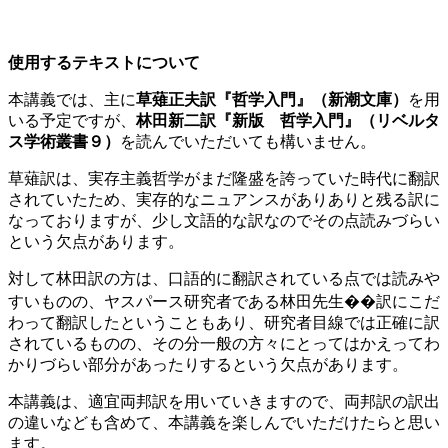
使用するテキストについて
本講義では、主に
草薙正夫訳『哲学入門』（新潮文庫）
を用
いる予定ですが、
林田新二訳『新版 哲学入門』（リベルタ
ス学術叢書９）
を読んでいただいても構いません。
草薙訳は、実存主義哲学がまだ隆盛を誇っていた時代に翻訳
されていたため、実存的なニュアンスがありありと残る訳に
なっておりますが、少し文語的な訳なのでその点読みづらい
という欠点があります。
対して林田訳の方は、口語的に翻訳されている点では読みや
すいものの、ヤスパース研究者である林田先生��訳にこだ
わって翻訳したということもあり、研究者目線では正確に訳
されているものの、その分一般の方々にとってはかえってわ
かりづらい部分があったりするという欠点があります。
本講義は、適宜両邦訳を用いていきますので、両邦訳の訳出
の違いなども含めて、本講義を楽しんでいただけたらと思い
ます。