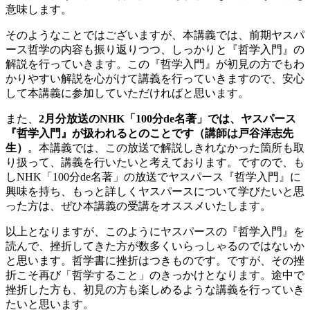
意味します。
そのようなことではございますが、本講義では、前期ヤスパ
ース哲学の内容も振り返りつつ、しっかりと『哲学入門』の
解説を行っていきます。この『哲学入門』が初見の方でもわ
かりやすい解説を心がけて講義を行っていきますので、安心
して本講義に参加していただければと思います。
また、
2月分放送のNHK「100分de名著」では、ヤスパース
『哲学入門』が扱われるとのことです（講師は戸谷洋志先
生）
。本講義では、この放送で解説しきれなかった箇所も取
り扱って、講義を行いたいと考えております。ですので、も
しNHK「100分de名著」の放送でヤスパース『哲学入門』に
興味を持ち、もっと詳しくヤスパースについて学びたいと思
った方は、ぜひ本講義の受講をオススメいたします。
以上となりますが、このようにヤスパースの『哲学入門』を
読んで、挫折してきた方が数多くいらっしゃるのではないか
と思います。哲学書に挫折はつきものです。ですが、その挫
折こそ再び「哲学すること」のきっかけとなります。途中で
挫折した方も、初見の方も楽しめるような講義を行っていき
たいと思います。