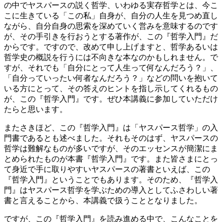
の中でヤスパースの説く哲学、いわゆる実存哲学とは、今こ
こに生きている「この私」自身が、自分の人生を見つめ直し
ながら、自分自身の思索を深めていく営みを意味するのです
が、その手引きを行おうとする著作が、この『哲学入門』だ
からです。ですので、改めて申し上げますと、哲学あるいは
哲学史の概説を行うには不向きな本なのかもしれません。で
すが、それでも「自分にとって人生って何なんだろう？」、
「自分っていったい何者なんだろう？」などの問いを抱いて
いる方にとって、その答えのヒントを指し示してくれるもの
が、この『哲学入門』です。ぜひ本講義に参加していただけ
たらと思います。
またさきほど、この『哲学入門』は「ヤスパース哲学」の入
門書であるとも述べました。それもそのはず、ヤスパースの
哲学は難解なものが多いですが、そのエッセンスが簡潔にま
とめられたものが本書『哲学入門』です。また皆さまにとっ
て身近で手に取りやすいヤスパースの著書といえば、この
『哲学入門』ということでもあります。そのため、『哲学入
門』はヤスパース哲学を学ぶための導入としてふさわしい著
書と言えることから、本講義で扱うこととなりました。
ですが、この『哲学入門』を読み進める中で、こんなことを