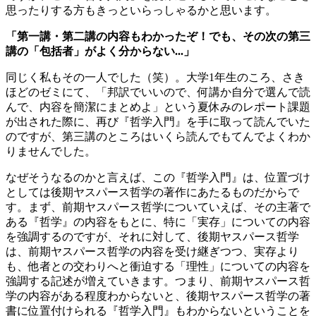
思ったりする方もきっといらっしゃるかと思います。
「第一講・第二講の内容もわかったぞ！でも、その次の第三
講の「包括者」がよく分からない...」
同じく私もその一人でした（笑）。大学1年生のころ、さき
ほどのゼミにて、「邦訳でいいので、何講か自分で選んで読
んで、内容を簡潔にまとめよ」という夏休みのレポート課題
が出された際に、再び『哲学入門』を手に取って読んでいた
のですが、第三講のところはいくら読んでもてんでよくわか
りませんでした。
なぜそうなるのかと言えば、この『哲学入門』は、位置づけ
としては後期ヤスパース哲学の著作にあたるものだからで
す。まず、前期ヤスパース哲学についていえば、その主著で
ある『哲学』の内容をもとに、特に「実存」についての内容
を強調するのですが、それに対して、後期ヤスパース哲学
は、前期ヤスパース哲学の内容を受け継ぎつつ、実存より
も、他者との交わりへと衝迫する「理性」についての内容を
強調する記述が増えていきます。つまり、前期ヤスパース哲
学の内容がある程度わからないと、後期ヤスパース哲学の著
書に位置付けられる『哲学入門』もわからないということを