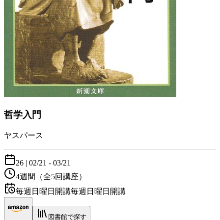
哲学入門
ヤスパース
26
|
02/21
- 03/21
4週間
（全5回講座）
毎週日曜日開講
毎週日曜日開講
図書館で探す