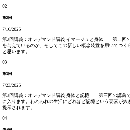
0
2
第2回
7/16/2025
第2回講義：オンデマンド講義 イマージュと身体——第二回
を与えているのか、そしてこの新しい概念装置を用いてつく
と思います。
0
3
第3回
7/23/2025
第3回講義：オンデマンド講義 身体と記憶——第三回の講義
に入ります。われわれの生活にどれほど記憶という要素が抜
提示されます。
0
4
第4回