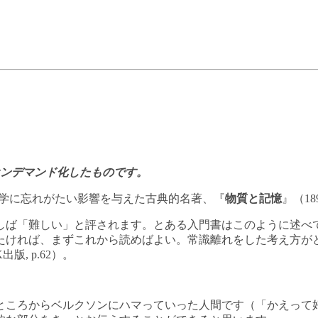
をオンデマンド化したものです。
降の哲学に忘れがたい影響を与えた古典的名著、『
物質と記憶
』（1
しば「難しい」と評されます。とある入門書はこのように述べ
たければ、まずこれから読めばよい。常識離れをした考え方が
, p.62）。
ところからベルクソンにハマっていった人間です（「かえって