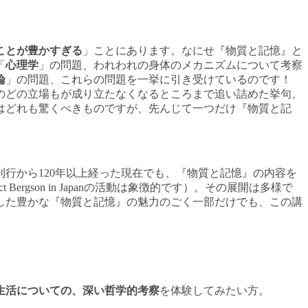
ことが豊かすぎる
」ことにあります。なにせ『物質と記憶』と
「
心理学
」の問題、われわれの身体のメカニズムについて考察
論
」の問題、これらの問題を一挙に引き受けているのです！
のどの立場もが成り立たなくなるところまで追い詰めた挙句、
はどれも驚くべきものですが、先んじて一つだけ『物質と記
行から120年以上経った現在でも、『物質と記憶』の内容を
rgson in Japanの活動は象徴的です）。その展開は多様で
した豊かな『物質と記憶』の魅力のごく一部だけでも、この講
生活についての、深い哲学的考察
を体験してみたい方。