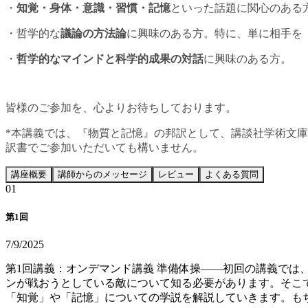
・
知覚・身体・意識・習慣・記憶
といった話題に関心のある
・哲学的な
議論の方法論
に興味のある方。特に、単に相手を
・
哲学的なマインドと科学的成果の対話
に興味のある方。
皆様のご参加を、心よりお待ちしております。
*本講義では、『物質と記憶』の邦訳として、講談社学術文
訳書でご参加いただいても構いません。
講座概要
講師からのメッセージ
レビュー
よくある質問
0
1
第1回
7/9/2025
第1回講義：オンデマンド講義 準備体操——初回の講義では
ンが戦おうとしている敵について知る必要があります。そこ
「知覚」や「記憶」についての学説を解説していきます。も