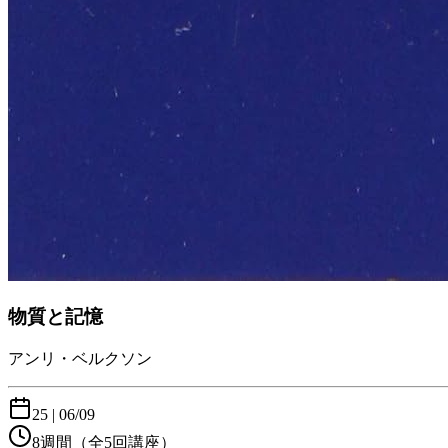
物質と記憶
アンリ・ベルクソン
25
|
06/09
8週間
（全5回講座）