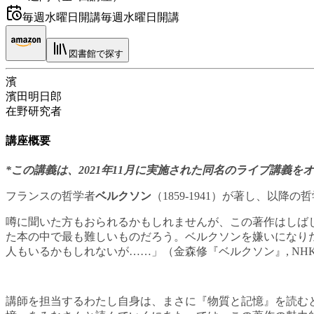
毎週水曜日開講
毎週水曜日開講
図書館で探す
濱
濱田明日郎
在野研究者
講座概要
*この講義は、2021年11月に実施された同名のライブ講義
フランスの哲学者
ベルクソン
（1859-1941）が著し、以
噂に聞いた方もおられるかもしれませんが、この著作はしば
た本の中で最も難しいものだろう。ベルクソンを嫌いになり
人もいるかもしれないが……」（金森修『ベルクソン』, NHK出版
講師を担当するわたし自身は、まさに『物質と記憶』を読む