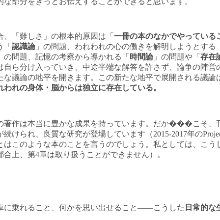
的な部分をきっとお伝えすることができると思います。
合、「難しさ」の根本的原因は「
一冊の本のなかでやっている
う「
認識論
」の問題、われわれの心の働きを解明しようとする
」の問題、記憶の考察から導かれる「
時間論
」の問題や「
存在
は自ら分け入っていき、中途半端な解答を許さず、論争の陣営
たな議論の地平を開きます。この新たな地平で展開される議論
れわれの身体・脳からは独立に存在している。
著作は本当に豊かな成果を持っています。だか���こそ、刊
良質な研究が登場しています（2015-2017年のProject Be
とはこのような本のことを言うのでしょう。私としては、こう
都合上、第4章は取り扱うことができません）。
車に乗れること、何かを思い出せること——こうした
日常的な