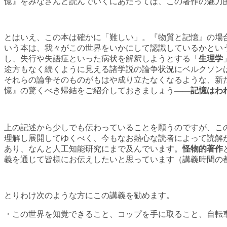
憶』をみなさんと読んでいくにあたっては、この著作の魅力
とはいえ、この本は確かに「難しい」。『物質と記憶』の場
いう本は、我々がこの世界をいかにして認識しているかとい
し、失行や失語症といった病状を解釈しようとする「
生理学
途方もなく続くように見える諸学説の論争状況にベルクソン
それらの論争そのものがもはや成り立たなくなるような、新
憶』の驚くべき帰結をご紹介しておきましょう——
記憶はわ
上の記述から少しでも伝わっていることを願うのですが、この
理解し展開してゆくべく、今もなお熱心な読者によって読解が続けられ、
あり、なんと人工知能研究にまで及んでいます。
怪物的著作
義を通じて皆様にお伝えしたいと思っています（講義時間の
とりわけ次のような方にこの講義を勧めます。
・この世界を知覚できること、コップを手に取ること、自転