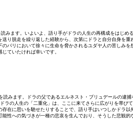
30 46頁から90頁を読みます。いよいよ、語り手がドラの人生の再構
を送り脱走を繰り返した経験から、次第にドラと自分自身を重
下のパリにおいて徐々に生命を脅かされるユダヤ人の苦しみを
感じていたければ幸いです。
0 91頁から135頁を読みます。ドラの父であるエルネスト・ブリュ
とドラの人生の「二重化」は、ここに来てさらに広がりを帯び
の存在に思いを馳せたりすることで、語り手はいつしかドラ以
可能性への気づきが一種の悲哀を生んでおり、そうした悲観的