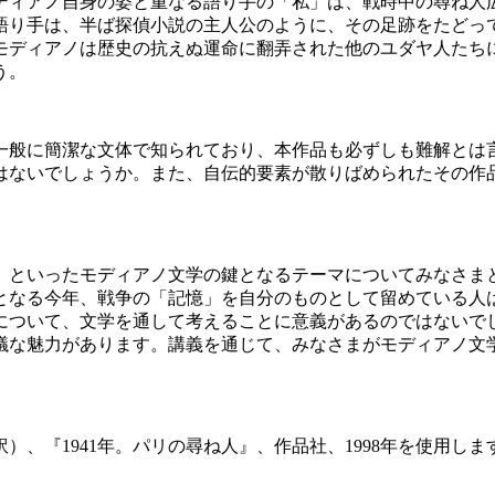
モディアノ自身の姿と重なる語り手の「私」は、戦時中の尋ね人
語り手は、半ば探偵小説の主人公のように、その足跡をたどっ
モディアノは歴史の抗えぬ運命に翻弄された他のユダヤ人たち
う。
は一般に簡潔な文体で知られており、本作品も必ずしも難解とは
はないでしょうか。また、自伝的要素が散りばめられたその作
といったモディアノ文学の鍵となるテーマについてみなさまと考
目となる今年、戦争の「記憶」を自分のものとして留めている人
ついて、文学を通して考えることに意義があるのではないでし
議な魅力があります。講義を通じて、みなさまがモディアノ文
、『1941年。パリの尋ね人』、作品社、1998年を使用しま