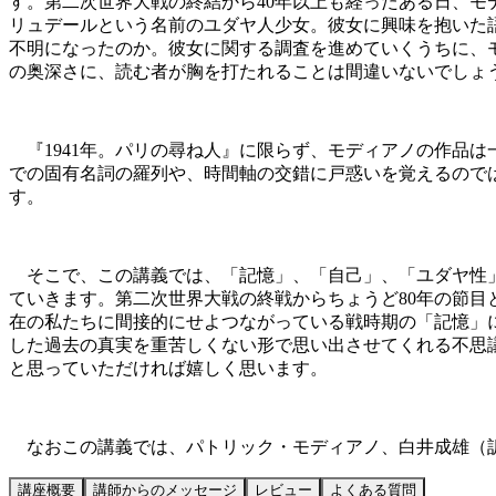
す。第二次世界大戦の終結から40年以上も経ったある日、
リュデールという名前のユダヤ人少女。彼女に興味を抱いた
不明になったのか。彼女に関する調査を進めていくうちに、
の奥深さに、読む者が胸を打たれることは間違いないでしょ
『1941年。パリの尋ね人』に限らず、モディアノの作品
での固有名詞の羅列や、時間軸の交錯に戸惑いを覚えるので
す。
そこで、この講義では、「記憶」、「自己」、「ユダヤ性」
ていきます。第二次世界大戦の終戦からちょうど80年の節
在の私たちに間接的にせよつながっている戦時期の「記憶」に
した過去の真実を重苦しくない形で思い出させてくれる不思
と思っていただければ嬉しく思います。
なおこの講義では、パトリック・モディアノ、白井成雄（訳）
講座概要
講師からのメッセージ
レビュー
よくある質問