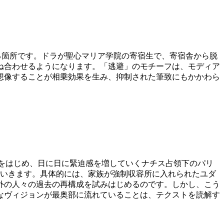
成をはじめる箇所です。ドラが聖心マリア学院の寄宿生で、寄宿舎から脱
ね合わせるようになります。「逃避」のモチーフは、モディア
想像することが相乗効果を生み、抑制された筆致にもかかわら
デールの逮捕をはじめ、日に日に緊迫感を増していくナチス占領下のパリ
ていきます。具体的には、家族が強制収容所に入れられたユダ
外の人々の過去の再構成を試みはじめるのです。しかし、こう
なヴィジョンが最奥部に流れていることは、テクストを読解す