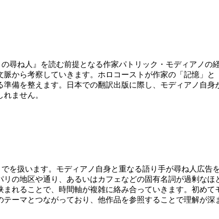
30 『1941年。パリの尋ね人』を読む前提となる作家パトリック・モ
文脈から考察していきます。ホロコーストが作家の「記憶」と
める準備を整えます。日本での翻訳出版に際し、モディアノ自身
しれません。
30 冒頭から45頁までを扱います。モディアノ自身と重なる語り手が
リの地区や通り、あるいはカフェなどの固有名詞が過剰なほど
挟まれることで、時間軸が複雑に絡み合っていきます。初めて
のテーマとつながっており、他作品を参照することで理解が深