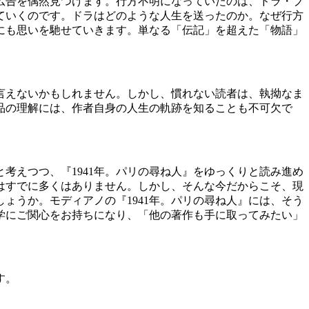
広告を偶然見つけます。行方不明になっていたのは、ドラ・ブ
ていくのです。ドラはどのような人生を送ったのか。なぜ行方
にも思いを馳せていきます。単なる「伝記」を超えた「物語」
言えないかもしれません。しかし、慣れない読者は、執拗なま
品の理解には、作者自身の人生の軌跡を知ることも不可欠で
えつつ、『1941年。パリの尋ね人』をゆっくりと読み進め
はすでに多くはありません。しかし、そんな今だからこそ、現
ょうか。モディアノの『1941年。パリの尋ね人』には、そう
学にご関心をお持ちになり、「他の著作も手に取ってみたい」
す。