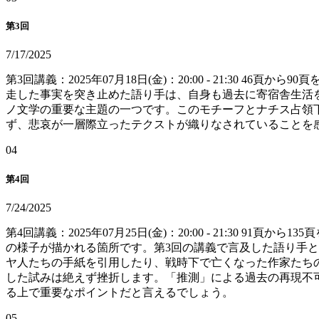
第3回
7/17/2025
第3回講義：2025年07月18日(金)：20:00 - 21:
走した事実を突き止めた語り手は、自身も過去に寄宿舎生活
ノ文学の重要な主題の一つです。このモチーフとナチス占領
ず、悲哀が一層際立ったテクストが織りなされていることを
0
4
第4回
7/24/2025
第4回講義：2025年07月25日(金)：20:00 - 21:3
の様子が描かれる箇所です。第3回の講義で言及した語り手
ヤ人たちの手紙を引用したり、戦時下で亡くなった作家たち
した試みは絶えず挫折します。「推測」による過去の再現不
る上で重要なポイントだと言えるでしょう。
0
5