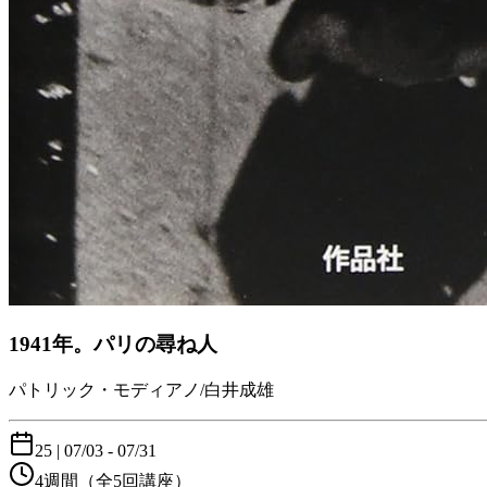
1941年。パリの尋ね人
パトリック・モディアノ/白井成雄
25
|
07/03
- 07/31
4週間
（全5回講座）