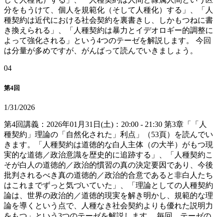
分をもうけて、個人を規範化（そして人種化）する」、「人
種契約は近代における社会契約を裏書きし、しかもつねに書
き換えられる」、「人種契約は暴力とイデオロギー的調整に
よって強化される」という4つのテーゼを解説します。 今回
は分量が多めですが、がんばって読んでいきましょう。
0
4
第4回
1/31/2026
第4回講義：2026年01月31日(土)：20:00 - 21:30 第3章「「人
種契約」理論の「自然化された」利点」（53頁）を読んでい
きます。「人種契約は道徳的な白人主体（の大半）がもつ現
実的な道徳／政治意識を歴史的に追跡する」、「人種契約こ
そが白人の道徳的／政治的慣習の真の決定要因であり、今後
批判されるべき真の道徳的／政治的合意であると非白人たち
はこれまでずっと気づいていた」、「理論としての人種契約
論は、世界の政治的／道徳的現実を解き明かし、規範的な理
論を導くという点で、人種なき社会契約よりも優れた説明力
をもつ」という3つのテーゼを解説します。 毎回、テーゼの