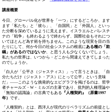
講座概要
今日、グローバル化が世界を「一つ」にするどころか、ます
ます「私たち」と「彼ら」、「自国民」と「外国人」といっ
た分断を深めているように見えます。イスラエルとパレスチ
ナの「戦争」も終わるようで終わらず、国際社会もそれにつ
いてほとんど為す術を持ちません。このような現実を目の当
たりにして、何か今日の社会システムの根底に
ある種の「欺
瞞」があるのではないか
、と思う人も少なくないでしょう。
私たちの世界は、いつから・どこから間違えてきてしまった
のでしょうか。
「白人が「公平さ（ジャスティス）」って言うときは、「自
分たちだけ（ジャスト・アス）にとって公平」という意味
だ」——このような挑発的なエピグラフを掲げるのは、哲学
者チャールズ・W・ミルズの主著であり、批判的人種理論や
「無知の認識論」の古典でもある
『人種契約』（原書1997
年）
です。
「人種契約」とは、西洋人が現代のリベラリズムの前提とし