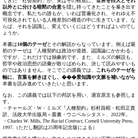
てきた「社会契約」が、実はその根底に、
世界を白人とそれ
以外とに分ける暗黙の合意
を隠し持ってきたことを暴き出す
概念です。私たちの誰もが、いわば普遍化され、それゆえ不
可視化されてもいる人種差別の構造の中に生きています。な
らば、それを認識し、変えていくにはどうすればよいのでし
ょうか。
本書は
10個のテーゼ
とその解説からなっています。例えば最
初のテーゼは「人種契約は政治や道徳、認識論にかかわる」
ですが、これだけでは抽象的です。また、ミルズの解説も、
哲学や政治思想の語彙が散りばめられ、決して読みやすいも
のではありません。そこでこの講義では、
これらのテーゼを
軸に、言葉を解きほぐし、���景知識や文脈を補いながら
本書を読み進めていきたいと思います。
なお、この講義では以下の邦訳を用い、適宜原文も参照しま
す。
・チャールズ・W・ミルズ『人種契約』杉村昌昭・松田正貴
訳、法政大学出版局＜叢書・ウニベルシタス＞、2022年。
・Charles W. Mills,
The Racial Contract
, Cornell University Press,
1997.（ただし翻訳は25周年記念版による）