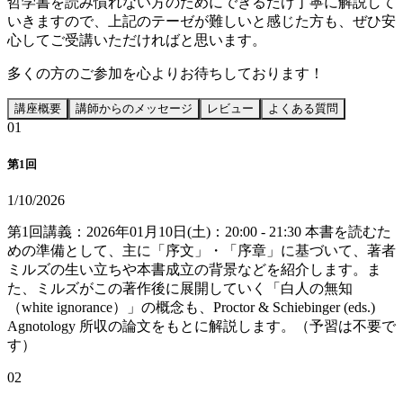
哲学書を読み慣れない方のためにできるだけ丁寧に解説して
いきますので、上記のテーゼが難しいと感じた方も、ぜひ安
心してご受講いただければと思います。
多くの方のご参加を心よりお待ちしております！
講座概要
講師からのメッセージ
レビュー
よくある質問
0
1
第1回
1/10/2026
第1回講義：2026年01月10日(土)：20:00 - 21:30 本書を読むた
めの準備として、主に「序文」・「序章」に基づいて、著者
ミルズの生い立ちや本書成立の背景などを紹介します。ま
た、ミルズがこの著作後に展開していく「白人の無知
（white ignorance）」の概念も、Proctor & Schiebinger (eds.)
Agnotology 所収の論文をもとに解説します。（予習は不要で
す）
0
2